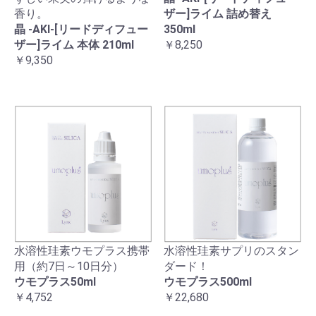
香り。
ザー]ライム 詰め替え
晶 -AKI-[リードディフュー
350ml
ザー]ライム 本体 210ml
￥8,250
￥9,350
水溶性珪素ウモプラス携帯
水溶性珪素サプリのスタン
用（約7日～10日分）
ダード！
ウモプラス50ml
ウモプラス500ml
￥4,752
￥22,680