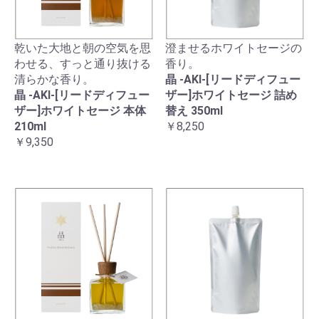
乾いた大地と朝の空気を思
澄ませるホワイトセージの
わせる、すっと通り抜ける
香り。
清らかな香り。
晶 -AKI-[リードディフュー
晶 -AKI-[リードディフュー
ザー]ホワイトセージ 詰め
ザー]ホワイトセージ 本体
替え 350ml
210ml
￥8,250
￥9,350